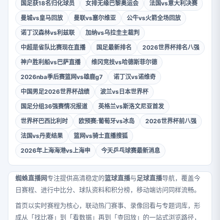
国足获18名归化球员
女排无缘巴黎奥运会
法国vs意大利决赛
曼城vs皇马回放
曼联vs塞尔维亚
公牛vs火箭全场回放
诺丁汉森林vs利兹联
加纳vs乌拉圭主裁判
中超是省队比赛现在直播
国足最新排名
2026世界杯排名八强
神户胜利船vs巴萨直播
维冈竞技vs哈德斯菲尔德
2026nba季后赛篮网vs雄鹿g7
诺丁汉vs诺维奇
中国男足2026世界杯战绩
波兰vs日本世界杯
国足分组36强赛情况报道
英格兰vs斯洛文尼亚首发
世界杯巴西比利时
欧预赛:葡萄牙vs冰岛
2026世界杯前八强
法国vs丹麦结果
篮网vs骑士直播搜狐
2026年上海海港vs上海申
今天乒乓球赛最新消息
蜘蛛直播网
专注提供高清稳定的
篮球直播
与
足球直播
导航，覆盖今
日赛程、进行中比分、球队资料和积分榜，移动端访问同样流畅。
首页以实时赛程为核心，联动热门赛事、录像回看与专题词库，形
成从「找比赛」到「看数据」再到「查回放」的一站式浏览路径，