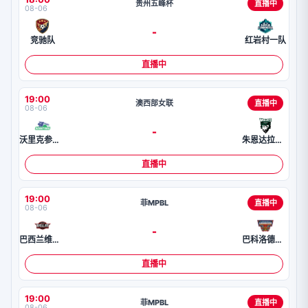
贵州五峰杯
直播中
08-06
-
竞驰队
红岩村一队
直播中
19:00
澳西部女联
直播中
08-06
-
沃里克参议员女篮
朱恩达拉普狼女篮
直播中
19:00
菲MPBL
直播中
08-06
-
巴西兰维瓦领航
巴科洛德马斯卡拉
直播中
19:00
菲MPBL
直播中
08-06