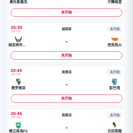
奥杜斯基克
汗腾格里
未开始
20:30
越南联
未开始
08-06
-
胡志明市飞翼
西贡热火
未开始
20:45
莫桑冠
未开始
08-06
-
费罗维亚
彭巴湾
未开始
20:45
莫桑冠
未开始
08-06
-
维兰库洛FC
贝拉铁路