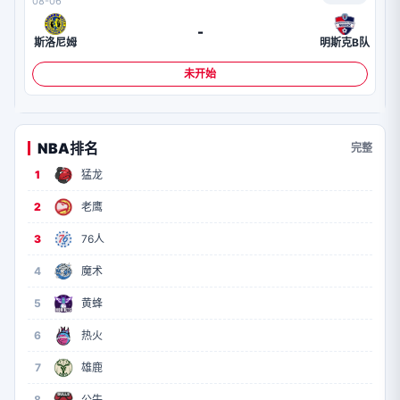
08-06
-
斯洛尼姆
明斯克B队
未开始
NBA排名
完整
1
猛龙
2
老鹰
3
76人
4
魔术
5
黄蜂
6
热火
7
雄鹿
8
公牛