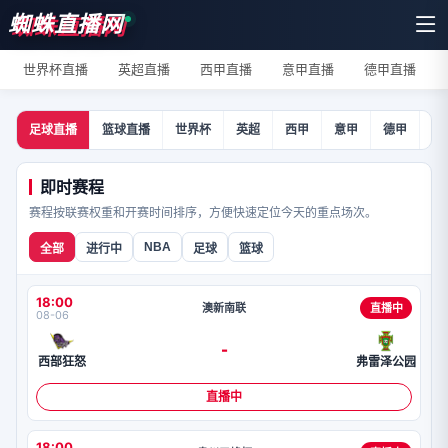
蜘蛛直播网
世界杯直播
英超直播
西甲直播
意甲直播
德甲直播
足球直播
篮球直播
世界杯
英超
西甲
意甲
德甲
法
即时赛程
赛程按联赛权重和开赛时间排序，方便快速定位今天的重点场次。
NBA
全部
进行中
足球
篮球
18:00
澳新南联
直播中
08-06
-
西部狂怒
弗雷泽公园
直播中
18:00