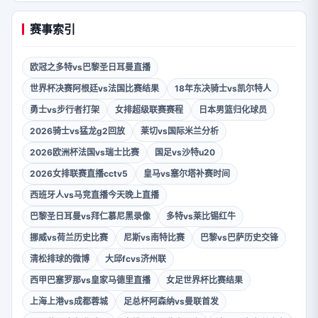
赛事索引
欧冠之多特vs巴黎圣日耳曼直播
世界杯决赛阿根廷vs法国比赛结果
18年东决骑士vs凯尔特人
勇士vs步行者打架
女排超级联赛赛程
日本男篮归化球员
2026骑士vs猛龙g2回放
莱切vs国际米兰分析
2026欧洲杯法国vs瑞士比赛
国足vs沙特u20
2026女排联赛直播cctv5
皇马vs塞尔塔补赛时间
西班牙人vs马竞直播今天晚上直播
巴黎圣日耳曼vs拜仁慕尼黑录像
多特vs莱比锡红牛
挪威vs荷兰历史比赛
尼斯vs南特比赛
巴黎vs巴萨历史交锋
清松排球的微博
大邱fcvs济州联
西甲巴塞罗那vs皇家马德里直播
女足世界杯比赛结果
上海上港vs成都蓉城
足总杯阿森纳vs曼联首发